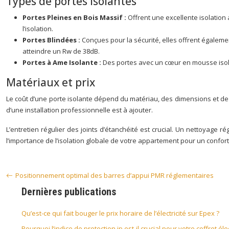
Types de portes isolantes
Portes Pleines en Bois Massif :
Offrent une excellente isolation
l’isolation.
Portes Blindées :
Conçues pour la sécurité, elles offrent égaleme
atteindre un Rw de 38dB.
Portes à Ame Isolante :
Des portes avec un cœur en mousse isola
Matériaux et prix
Le coût d’une porte isolante dépend du matériau, des dimensions et de 
d’une installation professionnelle est à ajouter.
L’entretien régulier des joints d’étanchéité est crucial. Un nettoyage r
l’importance de l’isolation globale de votre appartement pour un confor
Positionnement optimal des barres d’appui PMR réglementaires
Dernières publications
Qu’est-ce qui fait bouger le prix horaire de l’électricité sur Epex ?
Pourquoi l’indice de protection ip est-il crucial pour votre coffret éle