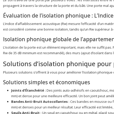
Le son traverse une porte par plusieurs voies : les interstices entre le
propagent à travers la structure de la porte et du bâti. Une porte mal aj
Évaluation de l’isolation phonique : L’Indice
L’indice d’affaiblissement acoustique (Rw) mesure l’efficacité d’un maté
est considéré comme une bonne isolation, tandis qu’un Rw supérieur à 4
Isolation phonique globale de l’apparteme
L’isolation de la porte est un élément important, mais elle ne suffit pas
Rw de 35 dB minimum est recommandé), des murs (ajout d’isolant dans le
Solutions d’isolation phonique pour 
Plusieurs solutions s’offrent à vous pour améliorer l’isolation phonique de
Solutions simples et économiques
Joints d’Étanchéité :
Des joints auto-adhésifs en caoutchouc, mous
mm) et dense pour une meilleure efficacité. Un bon joint peut améli
Bandes Anti-Bruit Autocollantes :
Ces bandes en mousse ou feu
mm) et denses pour un meilleur résultat. Leur efficacité est limitée, 
Seuils Anti-Bruit :
Un seuil en caoutchouc ou en métal, placé sou