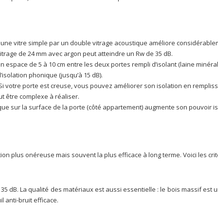
une vitre simple par un double vitrage acoustique améliore considérableme
vitrage de 24 mm avec argon peut atteindre un Rw de 35 dB.
n espace de 5 à 10 cm entre les deux portes rempli d’isolant (laine minéral
l’isolation phonique (jusqu’à 15 dB).
Si votre porte est creuse, vous pouvez améliorer son isolation en rempliss
t être complexe à réaliser.
que sur la surface de la porte (côté appartement) augmente son pouvoir i
n plus onéreuse mais souvent la plus efficace à long terme. Voici les crit
5 dB. La qualité des matériaux est aussi essentielle : le bois massif est un 
l anti-bruit efficace.