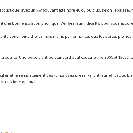
 acoustique, avec un Rw pouvant atteindre 40 dB ou plus, selon l’épaisseur 
nt une bonne isolation phonique. Vérifiez leur indice Rw pour vous assurer
nte sont moins chères mais moins performantes que les portes pleines e
la qualité. Une porte d’entrée standard peut coûter entre 300€ et 1500€,
égulier et le remplacement des joints usés préserveront leur efficacité. L
t acoustique optimal.
ctrique ?