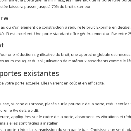
 dormant et la porte (même minimes), les matériaux de la porte (une porte
ustée laissera passer jusqu’à 70% du bruit extérieur.
 rw
riau ou d’un élément de construction à réduire le bruit. Exprimé en décibe
0 dB est excellent. Une porte standard offre généralement un Rw entre 25
nt
. Pour une réduction significative du bruit, une approche globale est nécess
s murs creux), et du sol (utilisation de matériaux absorbants comme le li
portes existantes
 votre porte actuelle. Elles varient en coût et en efficacité.
se, silicone ou brosse, placés sur le pourtour de la porte, réduisent les f
orer le Rw de 2 à 5 dB.
tre, appliquées sur le cadre de la porte, absorbent les vibrations et réd
mais elles sont faciles à installer.
s la porte, réduit la transmission du son par le bas. Choisissez un seuil