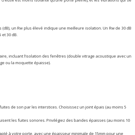
 creuse est moins isolante qu’une porte pleine), et les vibrations qui se
ls (dB), un Rw plus élevé indique une meilleure isolation. Un Rw de 30 dB
 et 30 dB.
aire, incluant l’isolation des fenêtres (double vitrage acoustique avec un
ège ou la moquette épaisse).
uites de son par les interstices. Choisissez un joint épais (au moins 5
uisent les fuites sonores. Privilégiez des bandes épaisses (au moins 10
 adapté à votre porte, avec une épaisseur minimale de 15mm pour une