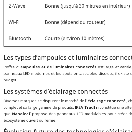
Z-Wave
Bonne (jusqu’à 30 mètres en intérieur)
Wi-Fi
Bonne (dépend du routeur)
Bluetooth
Courte (environ 10 mètres)
Les types d’ampoules et luminaires connec
L’offre d’
ampoules et de luminaires connectés
est large et varié
panneaux LED modernes et les spots encastrables discrets, il existe u
budget.
Les systèmes d’éclairage connectés
Diverses marques se disputent le marché de l’
éclairage connecté
, c
complet et sa large gamme de produits.
IKEA Tradfri
constitue une alte
que
Nanoleaf
propose des panneaux LED modulables pour créer des
écosystème ouvert ou fermé.
Évolution future des technologies d’éclair