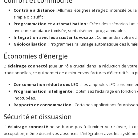
Confort et commodité
Contrôle à distance :
Allumez, éteignez et réglez l’intensité ou 
simple clic suffit !
Programmation et automatisation :
Créez des scénarios lumin
avec une ambiance tamisée, sont aisément programmables.
Intégration avec les assistants vocaux :
Commandez votre écl
Géolocalisation :
Programmez l’allumage automatique des lumières
Économies d’énergie
L’
éclairage connecté
joue un rôle crucial dans la réduction de v
traditionnelles, ce qui permet de diminuer vos factures d’électricité. La 
Consommation réduite des LED :
Les ampoules LED consomment
Programmation intelligente :
Optimisez l’éclairage en fonction
inoccupées.
Rapports de consommation :
Certaines applications fournissen
Sécurité et dissuasion
L’
éclairage connecté
ne se borne pas à illuminer votre foyer, il c
occupation, même durant vos absences. L’intégration avec les systèmes 