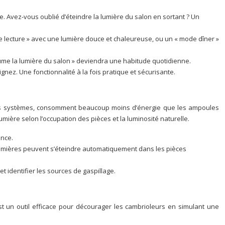
te. Avez-vous oublié d’éteindre la lumière du salon en sortant ? Un
 lecture » avec une lumière douce et chaleureuse, ou un « mode dîner »
llume la lumière du salon » deviendra une habitude quotidienne.
ez. Une fonctionnalité à la fois pratique et sécurisante.
 ces systèmes, consomment beaucoup moins d’énergie que les ampoules
lumière selon l’occupation des pièces et la luminosité naturelle.
nce.
s lumières peuvent s’éteindre automatiquement dans les pièces
 identifier les sources de gaspillage.
st un outil efficace pour décourager les cambrioleurs en simulant une