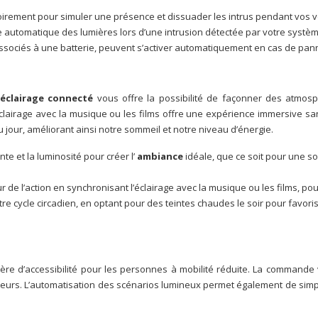
toirement pour simuler une présence et dissuader les intrus pendant vos 
 automatique des lumières lors d’une intrusion détectée par votre système 
ssociés à une batterie, peuvent s’activer automatiquement en cas de pan
éclairage connecté
vous offre la possibilité de façonner des atmos
’éclairage avec la musique ou les films offre une expérience immersive s
u jour, améliorant ainsi notre sommeil et notre niveau d’énergie.
inte et la luminosité pour créer l’
ambiance
idéale, que ce soit pour une s
 de l’action en synchronisant l’éclairage avec la musique ou les films, p
votre cycle circadien, en optant pour des teintes chaudes le soir pour favor
e d’accessibilité pour les personnes à mobilité réduite. La commande vo
rrupteurs. L’automatisation des scénarios lumineux permet également de sim