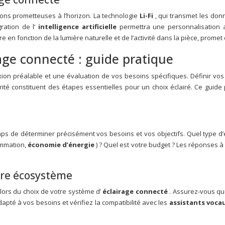
ions prometteuses à l’horizon. La technologie
Li-Fi
, qui transmet les don
gration de l’
intelligence artificielle
permettra une personnalisation 
e en fonction de la lumière naturelle et de l’activité dans la pièce, promet d
rage connecté : guide pratique
ion préalable et une évaluation de vos besoins spécifiques. Définir vos obj
sécurité constituent des étapes essentielles pour un choix éclairé. Ce gui
s de déterminer précisément vos besoins et vos objectifs. Quel type d’éc
ammation,
économie d’énergie
) ? Quel est votre budget ? Les réponses à
otre écosystème
 lors du choix de votre système d’
éclairage connecté
. Assurez-vous qu
apté à vos besoins et vérifiez la compatibilité avec les
assistants voca