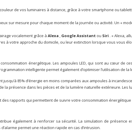
la couleur de vos luminaires à distance, grâce à votre smartphone ou tablet
eux sur mesure pour chaque moment de la journée ou activité. Un « mode
airage vocalement grâce à
Alexa
,
Google Assistant
ou
Siri
. « Alexa, a
 à votre approche du domicile, ou leur extinction lorsque vous vous éloign
otre consommation énergétique. Les ampoules LED, qui sont au cœur de
programmation intelligente permet également d’optimiser l’utilisation de la 
 jusqu’à 85% d’énergie en moins comparées aux ampoules à incandesce
 de la présence dans les pièces et de la lumière naturelle extérieure. Le
t des rapports qui permettent de suivre votre consommation énergétique et
ontribue également à renforcer sa sécurité. La simulation de présence e
d’alarme permet une réaction rapide en cas d’intrusion.