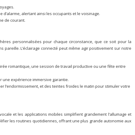
voyages.
d’alarme, alertant ainsi les occupants et le voisinage.
ne de courant.
phères personnalisées pour chaque circonstance, que ce soit pour la
ans pareille. L’éclairage connecté peut même agir positivement sur notre
oirée romantique, une session de travail productive ou une fête entre
our une expérience immersive garantie.
iser l’endormissement, et des teintes froides le matin pour stimuler votre
cale et les applications mobiles simplifient grandement l’allumage et
plifier les routines quotidiennes, offrant une plus grande autonomie aux